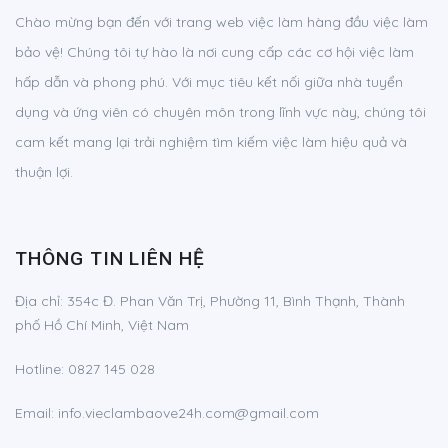
Chào mừng bạn đến với trang web việc làm hàng đầu việc làm
bảo vệ! Chúng tôi tự hào là nơi cung cấp các cơ hội việc làm
hấp dẫn và phong phú. Với mục tiêu kết nối giữa nhà tuyển
dụng và ứng viên có chuyên môn trong lĩnh vực này, chúng tôi
cam kết mang lại trải nghiệm tìm kiếm việc làm hiệu quả và
thuận lợi.
THÔNG TIN LIÊN HỆ
Địa chỉ:
354c Đ. Phan Văn Trị, Phường 11, Bình Thạnh, Thành
phố Hồ Chí Minh, Việt Nam
Hotline:
0827 145 028
Email:
info.vieclambaove24h.com@gmail.com