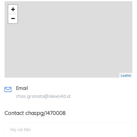
+
−
Leaflet
Email
chas.granata@alexis4d.id
Contact chaspgj1470008