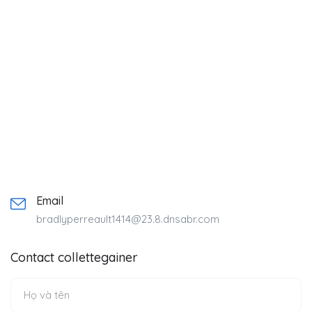
Email
bradlyperreault1414@23.8.dnsabr.com
Contact collettegainer