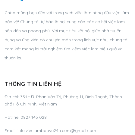
Chào mừng bạn đến với trang web việc làm hàng đầu việc làm
bảo vệ! Chúng tôi tự hào là nơi cung cấp các cơ hội việc làm
hấp dẫn và phong phú. Với mục tiêu kết nối giữa nhà tuyển
dụng và ứng viên có chuyên môn trong lĩnh vực này, chúng tôi
cam kết mang lại trải nghiệm tìm kiếm việc làm hiệu quả và
thuận lợi.
THÔNG TIN LIÊN HỆ
Địa chỉ:
354c Đ. Phan Văn Trị, Phường 11, Bình Thạnh, Thành
phố Hồ Chí Minh, Việt Nam
Hotline:
0827 145 028
Email:
info.vieclambaove24h.com@gmail.com