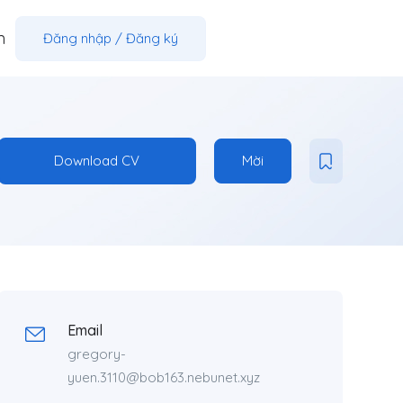
m
Đăng nhập
/
Đăng ký
Download CV
Mời
Email
gregory-
yuen.3110@bob163.nebunet.xyz