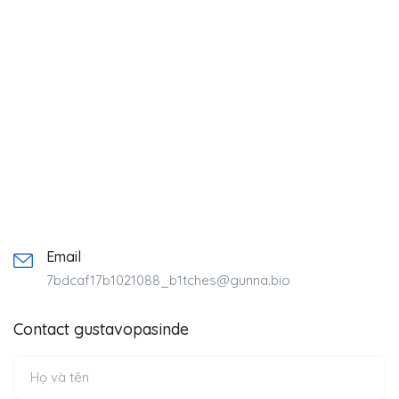
Email
7bdcaf17b1021088_b1tches@gunna.bio
Contact gustavopasinde