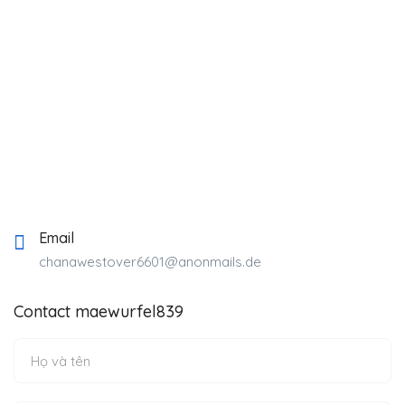
Email
chanawestover6601@anonmails.de
Contact maewurfel839