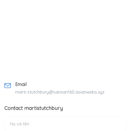
Email
marti-stutchbury@sansan160.asianwebs.xyz
Contact martistutchbury