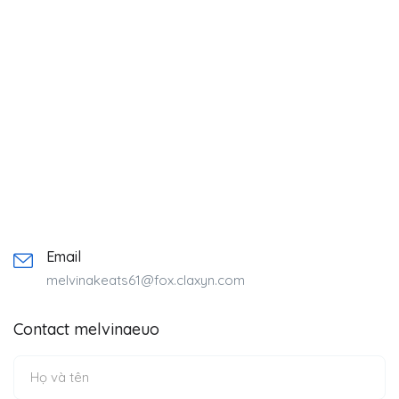
Email
melvinakeats61@fox.claxyn.com
Contact melvinaeuo