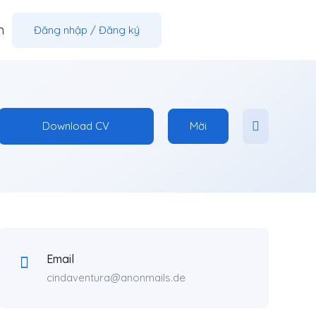
m
Đăng nhập
/
Đăng ký
Download CV
Mời
Email
cindaventura@anonmails.de