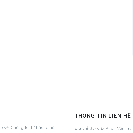
THÔNG TIN LIÊN HỆ
 vệ! Chúng tôi tự hào là nơi
Địa chỉ:
354c Đ. Phan Văn Trị,