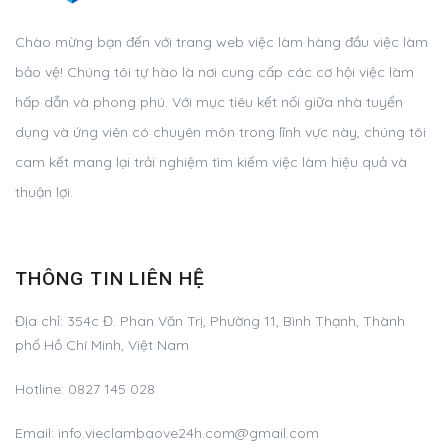
Chào mừng bạn đến với trang web việc làm hàng đầu việc làm
bảo vệ! Chúng tôi tự hào là nơi cung cấp các cơ hội việc làm
hấp dẫn và phong phú. Với mục tiêu kết nối giữa nhà tuyển
dụng và ứng viên có chuyên môn trong lĩnh vực này, chúng tôi
cam kết mang lại trải nghiệm tìm kiếm việc làm hiệu quả và
thuận lợi.
THÔNG TIN LIÊN HỆ
Địa chỉ:
354c Đ. Phan Văn Trị, Phường 11, Bình Thạnh, Thành
phố Hồ Chí Minh, Việt Nam
Hotline:
0827 145 028
Email:
info.vieclambaove24h.com@gmail.com