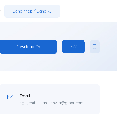
m
Đăng nhập
/
Đăng ký
Download CV
Mời
Email
nguyenthithuantrinhvta@gmail.com