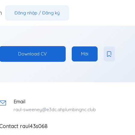
m
Đăng nhập
/
Đăng ký
Download CV
Mời
Email
raul-sweeney@e3dc.ahplumbingnc.club
Contact raul43s068