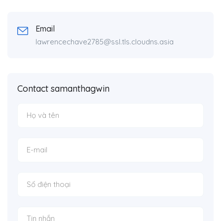
Email
lawrencechave2785@ssl.tls.cloudns.asia
Contact samanthagwin