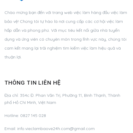
Chào mừng bạn đến với trang web việc làm hàng đầu việc làm
bảo vệ! Chúng tôi tự hào là nơi cung cấp các cơ hội việc làm
hấp dẫn và phong phú. Với mục tiêu kết nối giữa nhà tuyển
dụng và ứng viên có chuyên môn trong lĩnh vực này, chúng tôi
cam kết mang lại trải nghiệm tìm kiếm việc làm hiệu quả và
thuận lợi.
THÔNG TIN LIÊN HỆ
Địa chỉ:
354c Đ. Phan Văn Trị, Phường 11, Bình Thạnh, Thành
phố Hồ Chí Minh, Việt Nam
Hotline:
0827 145 028
Email:
info.vieclambaove24h.com@gmail.com