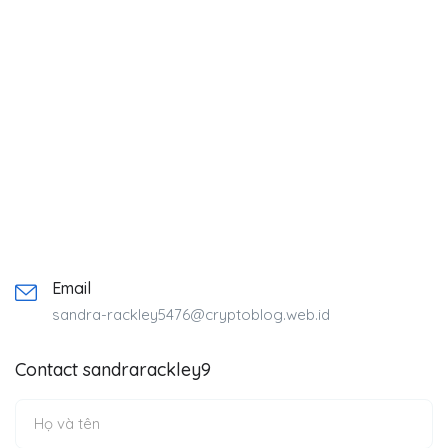
Email
sandra-rackley5476@cryptoblog.web.id
Contact sandrarackley9