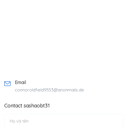
Email
connoroldfield9553@anonmails.de
Contact sashaobt31