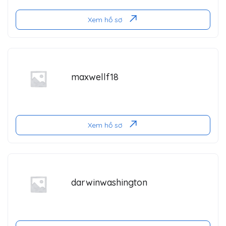
Xem hồ sơ
maxwellf18
Xem hồ sơ
darwinwashington