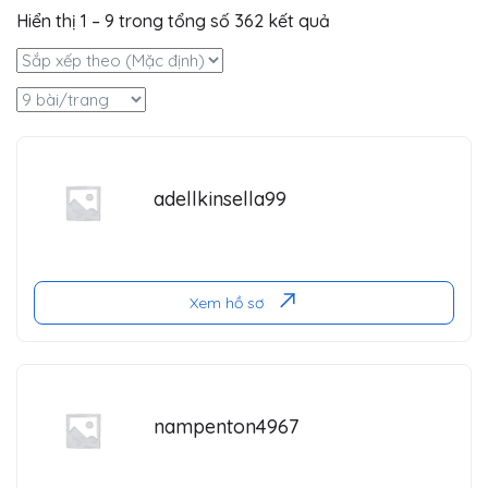
Hiển thị
1
–
9
trong tổng số 362 kết quả
adellkinsella99
Xem hồ sơ
nampenton4967