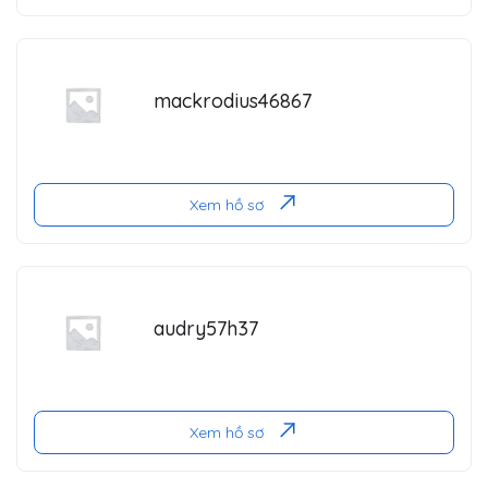
mackrodius46867
Xem hồ sơ
audry57h37
Xem hồ sơ