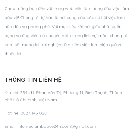
Chào mừng bạn đến với trang web việc làm hàng đầu việc làm
bảo vệ! Chúng tôi tự hào là nơi cung cấp các cơ hội việc làm
hấp dẫn và phong phú. Với mục tiêu kết nối giữa nhà tuyển
dụng và ứng viên có chuyên môn trong lĩnh vực này, chúng tôi
cam kết mang lại trải nghiệm tìm kiếm việc làm hiệu quả và
thuận lợi.
THÔNG TIN LIÊN HỆ
Địa chỉ:
354c Đ. Phan Văn Trị, Phường 11, Bình Thạnh, Thành
phố Hồ Chí Minh, Việt Nam
Hotline:
0827 145 028
Email:
info.vieclambaove24h.com@gmail.com