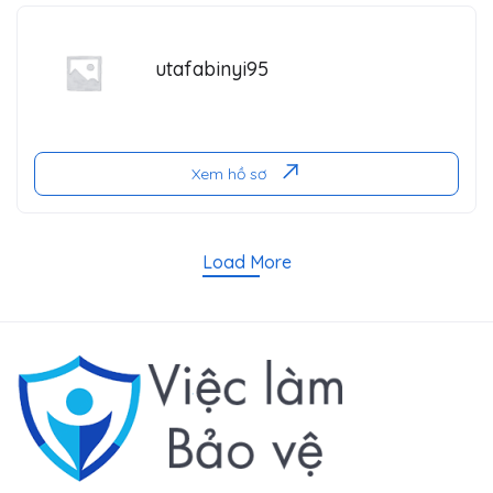
utafabinyi95
Xem hồ sơ
Load More