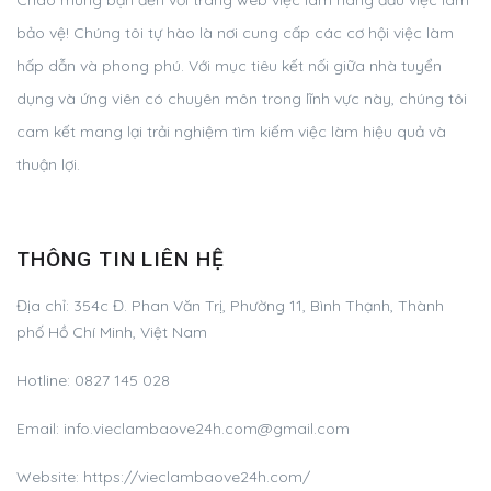
bảo vệ! Chúng tôi tự hào là nơi cung cấp các cơ hội việc làm
hấp dẫn và phong phú. Với mục tiêu kết nối giữa nhà tuyển
dụng và ứng viên có chuyên môn trong lĩnh vực này, chúng tôi
cam kết mang lại trải nghiệm tìm kiếm việc làm hiệu quả và
thuận lợi.
THÔNG TIN LIÊN HỆ
Địa chỉ:
354c Đ. Phan Văn Trị, Phường 11, Bình Thạnh, Thành
phố Hồ Chí Minh, Việt Nam
Hotline:
0827 145 028
Email:
info.vieclambaove24h.com@gmail.com
Website: https://vieclambaove24h.com/