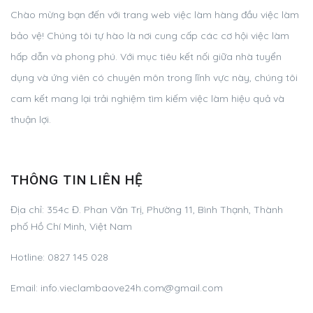
Chào mừng bạn đến với trang web việc làm hàng đầu việc làm
bảo vệ! Chúng tôi tự hào là nơi cung cấp các cơ hội việc làm
hấp dẫn và phong phú. Với mục tiêu kết nối giữa nhà tuyển
dụng và ứng viên có chuyên môn trong lĩnh vực này, chúng tôi
cam kết mang lại trải nghiệm tìm kiếm việc làm hiệu quả và
thuận lợi.
THÔNG TIN LIÊN HỆ
Địa chỉ:
354c Đ. Phan Văn Trị, Phường 11, Bình Thạnh, Thành
phố Hồ Chí Minh, Việt Nam
Hotline:
0827 145 028
Email:
info.vieclambaove24h.com@gmail.com