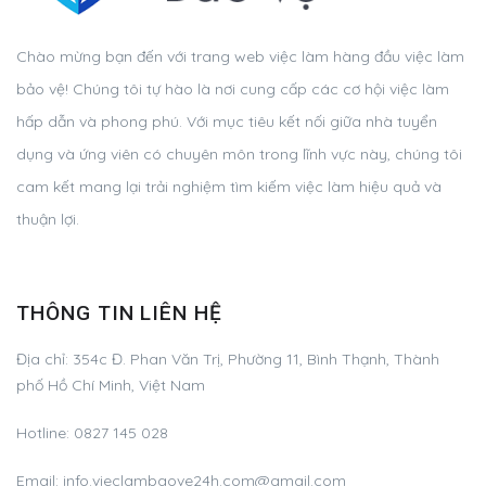
Chào mừng bạn đến với trang web việc làm hàng đầu việc làm
bảo vệ! Chúng tôi tự hào là nơi cung cấp các cơ hội việc làm
hấp dẫn và phong phú. Với mục tiêu kết nối giữa nhà tuyển
dụng và ứng viên có chuyên môn trong lĩnh vực này, chúng tôi
cam kết mang lại trải nghiệm tìm kiếm việc làm hiệu quả và
thuận lợi.
THÔNG TIN LIÊN HỆ
Địa chỉ:
354c Đ. Phan Văn Trị, Phường 11, Bình Thạnh, Thành
phố Hồ Chí Minh, Việt Nam
Hotline:
0827 145 028
Email:
info.vieclambaove24h.com@gmail.com