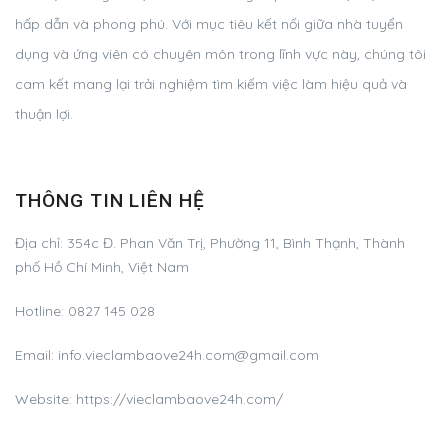
hấp dẫn và phong phú. Với mục tiêu kết nối giữa nhà tuyển
dụng và ứng viên có chuyên môn trong lĩnh vực này, chúng tôi
cam kết mang lại trải nghiệm tìm kiếm việc làm hiệu quả và
thuận lợi.
THÔNG TIN LIÊN HỆ
Địa chỉ:
354c Đ. Phan Văn Trị, Phường 11, Bình Thạnh, Thành
phố Hồ Chí Minh, Việt Nam
Hotline:
0827 145 028
Email:
info.vieclambaove24h.com@gmail.com
Website: https://vieclambaove24h.com/